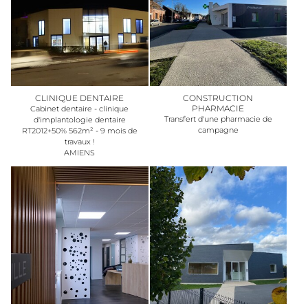
CLINIQUE DENTAIRE
CONSTRUCTION
PHARMACIE
Cabinet dentaire - clinique
Transfert d'une pharmacie de
d'implantologie dentaire
campagne
RT2012+50% 562m² - 9 mois de
travaux !
AMIENS