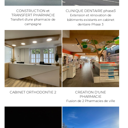
CONSTRUCTION et
CLINIQUE DENTAIRE phase3
TRANSFERT PHARMACIE
Extension et rénovation de
Transfert d'une pharmacie de
bâtiments existants en cabinet
campagne
dentaire Phase 3
CABINET ORTHODONTIE 2
CREATION D'UNE
PHARMACIE
Fusion de 2 Pharmacies de ville