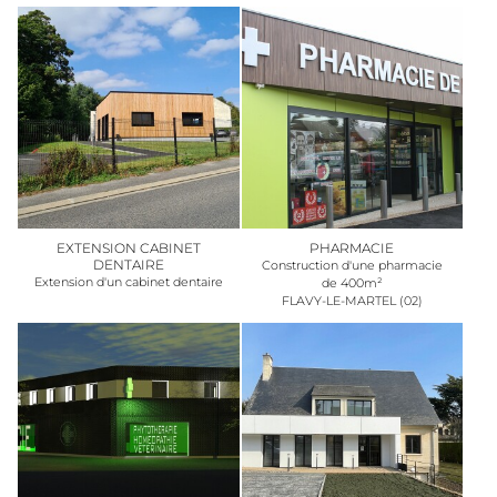
EXTENSION CABINET
PHARMACIE
DENTAIRE
Construction d'une pharmacie
Extension d'un cabinet dentaire
de 400m²
FLAVY-LE-MARTEL (02)