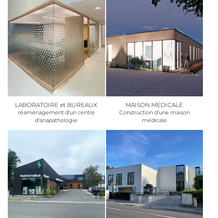
LABORATOIRE et BUREAUX
MAISON MEDICALE
réaménagement d'un centre
Construction d'une maison
d'anapathologie
médicale