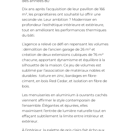
des
années
80
Dix
ans
après
l’acquisition
de
leur
pavillon
de
166
m²,
les
propriétaires
ont
souhaité
lui
offrir
une
seconde
vie.
Leur
ambition ?
Moderniser
en
profondeur
l’esthétique
intérieure
et
extérieure,
tout
en
améliorant
les
performances
thermiques
du
bâti.
L’agence
a
relevé
ce
défi
en
repensant
les
volumes
:
démolition
de
l’ancien
garage
de
26
m²
et
création
de
deux
extensions
cubiques
de
76
m²
chacune,
apportant
dynamisme
et
équilibre
à
la
silhouette
de
la
maison.
Ce
jeu
de
volumes
est
sublimé
par
l’association
de
matériaux
nobles
et
durables :
toiture
en
zinc,
bardages
en
fibre-
ciment,
en
bois
Red
Cedar, et isolation en fibre de
bois.
Les
menuiseries
en
aluminium
à
ouvrants
cachés
viennent
affirmer
le
style
contemporain
de
l’ensemble.
Élégantes
et
épurées,
elles
maximisent
l’entrée
de
lumière
naturelle
tout
en
effaçant
subtilement
la
limite
entre
intérieur
et
extérieur.
À
l’intérieur,
la
palette
de
gris
clairs
fait
écho
aux