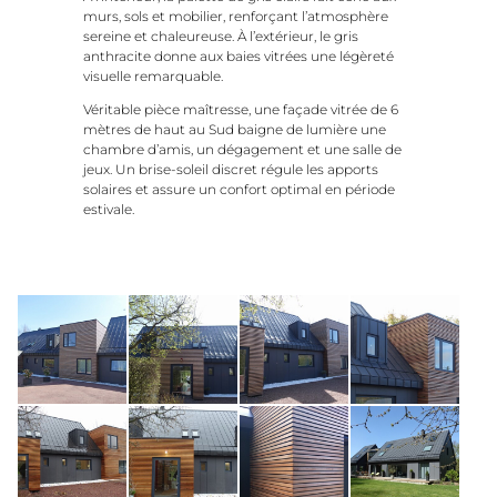
murs,
sols
et
mobilier,
renforçant
l’atmosphère
sereine
et
chaleureuse.
À
l’extérieur,
le
gris
anthracite
donne
aux
baies
vitrées
une
légèreté
visuelle
remarquable.
Véritable
pièce
maîtresse,
une
façade
vitrée
de
6
mètres
de
haut
au
Sud
baigne
de
lumière
une
chambre
d’amis,
un
dégagement
et
une
salle
de
jeux.
Un
brise-
soleil
discret
régule
les
apports
solaires
et
assure
un
confort
optimal
en
période
estivale.