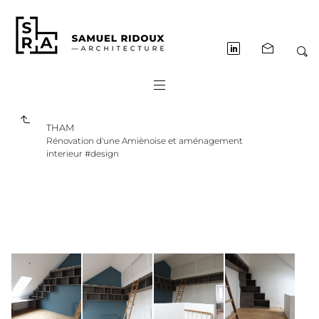
THAM
Rénovation d'une Amiènoise et aménagement
interieur #design